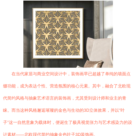
在当代家居与商业空间设计中，装饰画早已超越了单纯的墙面点
缀功能，成为表达个性、营造氛围的核心元素。其中，融合了北欧现
代简约风格与抽象艺术语言的装饰画，尤其受到设计师和业主的青
睐。而当这种风格邂逅璀璨的金色与生动的3D立体效果，并以“叶
子”这一自然意象为载体时，便诞生了极具视觉张力与艺术感染力的设
计素材——北欧现代简约抽象金色叶子3D装饰画。