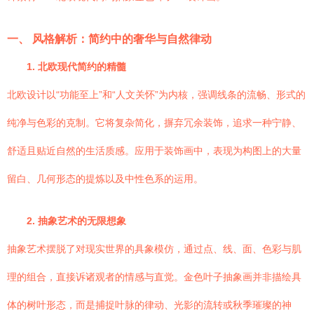
一、 风格解析：简约中的奢华与自然律动
1. 北欧现代简约的精髓
北欧设计以“功能至上”和“人文关怀”为内核，强调线条的流畅、形式的
纯净与色彩的克制。它将复杂简化，摒弃冗余装饰，追求一种宁静、
舒适且贴近自然的生活质感。应用于装饰画中，表现为构图上的大量
留白、几何形态的提炼以及中性色系的运用。
2. 抽象艺术的无限想象
抽象艺术摆脱了对现实世界的具象模仿，通过点、线、面、色彩与肌
理的组合，直接诉诸观者的情感与直觉。金色叶子抽象画并非描绘具
体的树叶形态，而是捕捉叶脉的律动、光影的流转或秋季璀璨的神