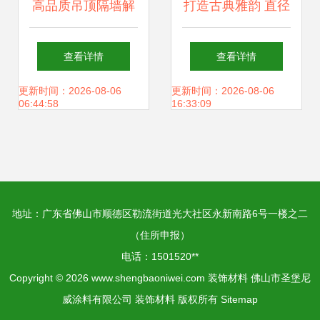
高品质吊顶隔墙解
打造古典雅韵 直径
决方案 泰山与拉法
15仿红木树脂玻璃
查看详情
查看详情
基石膏板的选择与
钢罗马柱的装饰魅
更新时间：2026-08-06
更新时间：2026-08-06
06:44:58
16:33:09
应用
力
地址：广东省佛山市顺德区勒流街道光大社区永新南路6号一楼之二
（住所申报）
电话：1501520**
Copyright © 2026
www.shengbaoniwei.com
装饰材料
佛山市圣堡尼
威涂料有限公司
装饰材料
版权所有
Sitemap